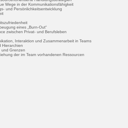
neue Wege in der Kommunikationsfähigkeit
s- und Persönlichkeitsentwicklung
eit
itszufriedenheit
beugung eines „Burn-Out“
nce zwischen Privat- und Berufsleben
kation, Interaktion und Zusammenarbeit in Teams
d Hierarchien
g und Grenzen
beziehung der im Team vorhandenen Ressourcen