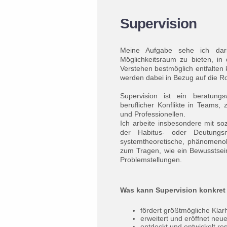
Supervision
Meine Aufgabe sehe ich dar
Möglichkeitsraum zu bieten, in
Verstehen bestmöglich entfalten k
werden dabei in Bezug auf die R
Supervision ist ein beratungs
beruflicher Konflikte in Teams,
und Professionellen.
Ich arbeite insbesondere mit soz
der Habitus- oder Deutungsm
systemtheoretische, phänomeno
zum Tragen, wie ein Bewusstsein
Problemstellungen.
Was kann Supervision konkret f
fördert größtmögliche Klarh
erweitert und eröffnet neue
entdeckt und entwickelt re