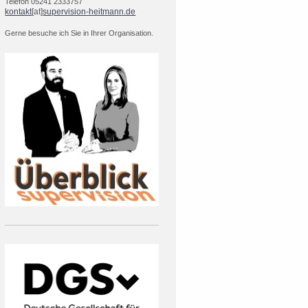
Telefon
05241 2333757
kontakt
[at]
supervision-heitmann.de
Gerne besuche ich Sie in Ihrer Organisation.