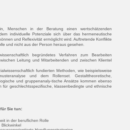
in, Menschen in der Beratung einen wertschätzenden
 dem individuelle Potenziale sich über das hermeneutische
önnen und Reflexivität ermöglicht wird. Auftretende Konflikte
olle und nicht aus der Person heraus gesehen.
wissenschaftlich begründetes Verfahren zum Bearbeiten
 zwischen Leitung und Mitarbeitenden und zwischen Klientel
ialwissenschaftlich fundierten Methoden, wie beispielsweise
usteranalyse und dem Rollenset. Gestalttheoretische,
logische und gruppenanaly-tische Ansätze kommen ebenso
 für geschlechtsspezifische, klassenbedingte und ethnische
ür Sie tun:
eit in der beruflichen Rolle
 Blickwinkel
ssourcenorientierte Handlungsstrategien