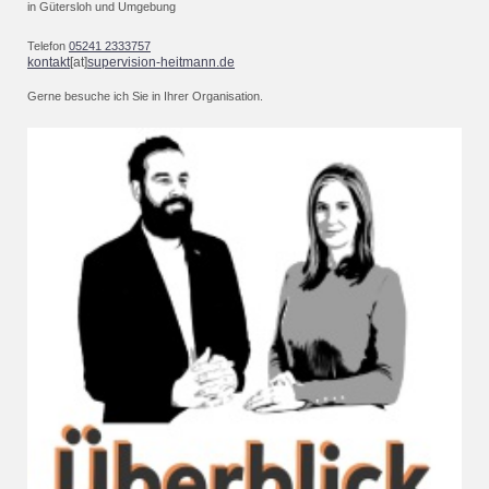
in
Gütersloh
und Umgebung
Telefon
05241 2333757
kontakt
[at]
supervision-heitmann.de
Gerne besuche ich Sie in Ihrer Organisation.